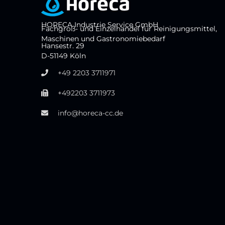
HORECA Industrie Service GmbH
Fachgroß- und Einzelhandel für Reinigungsmittel,
Maschinen und Gastronomiebedarf
Hansestr. 29
D-51149 Köln
+49 2203 3711971
+492203 3711973
info@horeca-cc.de