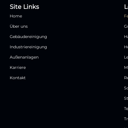
Site Links
L
Home
F
Über uns
G
Gebäudereinigung
H
Industriereinigung
H
Außenanlagen
L
Karriere
M
Kontakt
R
S
S
T
T