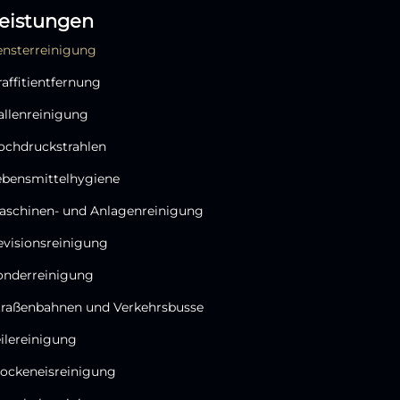
eistungen
ensterreinigung
raffitientfernung
allenreinigung
ochdruckstrahlen
ebensmittelhygiene
aschinen- und Anlagenreinigung
evisionsreinigung
onderreinigung
traßenbahnen und Verkehrsbusse
eilereinigung
rockeneisreinigung