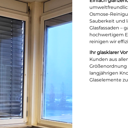
Einfach glänzend
umweltfreundli
Osmose-Reinigun
Sauberkeit und l
Glasfassaden – 
hochwertigem E
reinigen wir effi
Ihr glasklarer Vo
Kunden aus alle
Größenordnung v
langjährigen Kn
Glaselemente zu