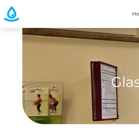
H
Gla