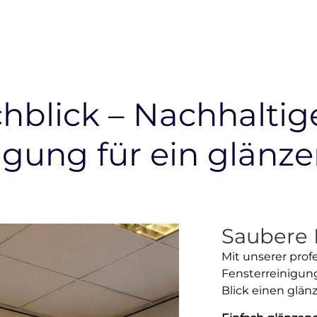
chblick – Nachhaltig
igung für ein glän
Saubere 
Mit unserer prof
Fensterreinigung
Blick einen glän