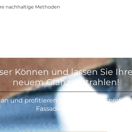
ere nachhaltige Methoden
ser Können und lassen Sie Ihr
neuem Glanz erstrahlen!
an und profitieren Sie von unserer profess
Fassadenreinigung.